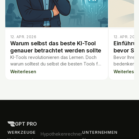
12. APR. 2026
12. APR. 202
Warum selbst das beste KI-Tool
Einführu
genauer betrachtet werden sollte
bevor Si
KI-Tools revolutionieren das Lernen. Doch
Bevor Ihre S
warum solltest du selbst die besten Tools für
bedenken Si
den Unterricht kritisch hinterfragen? Mehr
Passgenauigk
Weiterlesen
Weiterlese
erfahren im Blog.
spätere Pro
GPT PRO
WERKZEUGE
UNTERNEHMEN
Hypothekenrechner