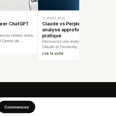
31 MARS 2026
arer ChatGPT
Claude vs Perplexity : une
analyse approfondie et
pratique
ences réelles entre
t Gemini de
Découvrez une analyse complète de
 avantages, usages
Claude et Perplexity : prix,
chaque chatbot IA.
fonctionnalités, modèles, intégrations.
Lire la suite
Quel assistant IA choisir pour vos
besoins ?
ENTREPRISE
MENTIONS LEGALES
écaire
Commencez
Politique de confidentialite
Blog
Conditions d'utilisation
Politique de cookies