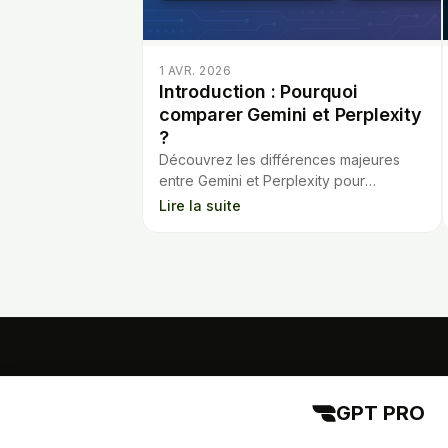
1 AVR. 2026
Introduction : Pourquoi
comparer Gemini et Perplexity
?
Découvrez les différences majeures
entre Gemini et Perplexity pour
optimiser vos recherches et votre
Lire la suite
productivité grâce à l’IA.
GPT PRO
GPT PRO