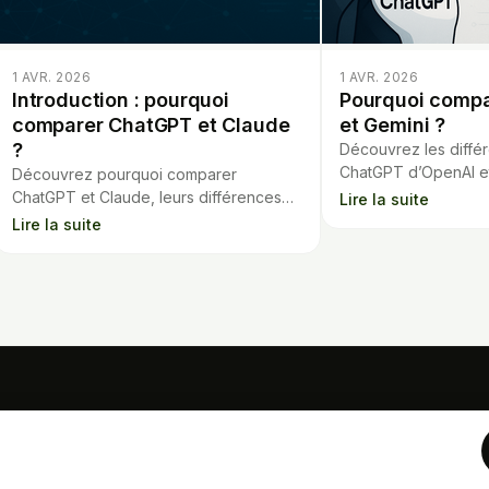
1 AVR. 2026
1 AVR. 2026
Introduction : pourquoi
Pourquoi comp
comparer ChatGPT et Claude
et Gemini ?
?
Découvrez les différ
ChatGPT d’OpenAI e
Découvrez pourquoi comparer
Google. Analyse des
ChatGPT et Claude, leurs différences
Lire la suite
et particularités de 
de prix, capacités, modèles et
Lire la suite
fonctionnalités pour choisir le chatbot IA
adapté à vos besoins.
OUTILS
Calculateur hypoth
Analyse de contrat
Cartes mémo