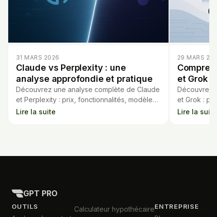
31 MARS 2026
29 MARS 20
Claude vs Perplexity : une
Comprend
analyse approfondie et pratique
et Grok c
Découvrez une analyse complète de Claude
Découvrez u
et Perplexity : prix, fonctionnalités, modèles,
et Grok : pri
intégrations. Quel assistant IA choisir pour
expérience d
Lire la suite
Lire la suite
vos besoins ?
chatbot IA.
GPT PRO
OUTILS
ENTREPRISE
Calculateur hypothécaire