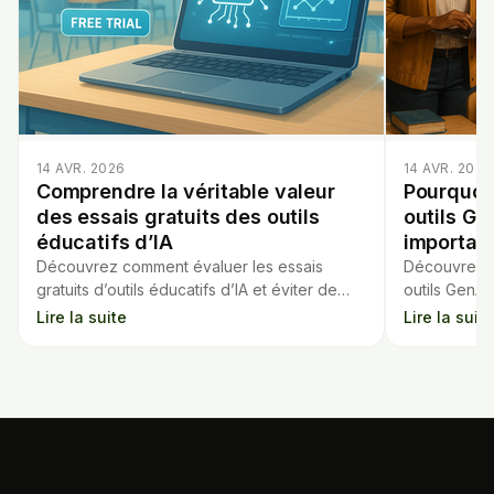
14 AVR. 2026
14 AVR. 2026
Comprendre la véritable valeur
Pourquoi 
des essais gratuits des outils
outils Ge
éducatifs d’IA
importan
Découvrez comment évaluer les essais
Découvrez p
gratuits d’outils éducatifs d’IA et éviter de
outils GenAI
payer pour des services qui ne répondent
malgré les d
Lire la suite
Lire la suite
pas à vos attentes.
valeur à lon