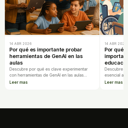
14 ABR 2026
14 ABR 2026
Por qué es importante probar
Por qué l
herramientas de GenAI en las
important
aulas
educació
Descubre por qué es clave experimentar
Descubre po
con herramientas de GenAI en las aulas
esencial al 
antes de tomar decisiones importantes
cómo benefic
Leer mas
Leer mas
sobre su adopción y uso educativo.
un aprendiza