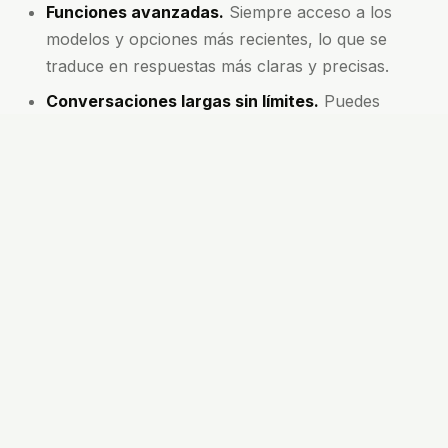
Funciones avanzadas.
Siempre acceso a los
modelos y opciones más recientes, lo que se
traduce en respuestas más claras y precisas.
Conversaciones largas sin límites.
Puedes
hacer preguntas detalladas o profundas sin que
te corten la charla.
Ideal para equipos y usuarios de alto volumen.
Si gestionas varios proyectos o trabajas con
otros, Pro marca la diferencia.
¿Qué puedes hacer con Chat
GPT Pro?
He usado Chat GPT Pro para todo: desde mejorar
frases difíciles hasta armar planes de marketing
completos. No es solo un chatbot, rápidamente se