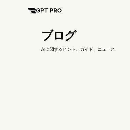
GPT PRO
ブログ
AIに関するヒント、ガイド、ニュース