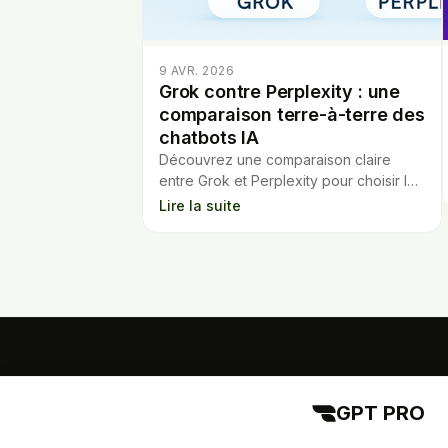
9 AVR. 2026
Grok contre Perplexity : une
comparaison terre-à-terre des
chatbots IA
Découvrez une comparaison claire
entre Grok et Perplexity pour choisir le
meilleur chatbot IA selon leur prix,
Lire la suite
efficacité et modèles proposés.
GPT PRO
GPT PRO