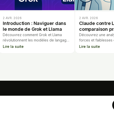
2 AVR. 2026
2 AVR. 2026
Introduction : Naviguer dans
Claude contre L
le monde de Grok et Llama
comparaison pr
Découvrez comment Grok et Llama
Découvrez une analy
révolutionnent les modèles de langage
forces et faiblesses
et l’IA générative. Un guide pour
pour choisir l’IA la 
Lire la suite
Lire la suite
comprendre leurs atouts et usages.
besoins professionne
OUTILS
Calculateur hypoth
Analyse de contrat
Cartes mémo