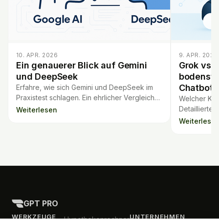
10. APR. 2026
9. APR. 2026
Ein genauerer Blick auf Gemini
Grok vs P
und DeepSeek
bodenstä
Chatbots
Erfahre, wie sich Gemini und DeepSeek im
Praxistest schlagen. Ein ehrlicher Vergleich
Welcher KI-C
zu Leistung, Stabilität und Kosten der KI-
Detaillierte
Weiterlesen
Modelle.
Perplexity: 
Weiterlese
für die Ausw
GPT PRO
WERKZEUGE
UNTERNEHMEN