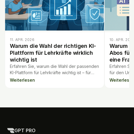
11. APR. 2026
10. APR. 202
Warum die Wahl der richtigen KI-
Warum die
Plattform für Lehrkräfte wirklich
Abos für 
wichtig ist
eine Frag
Erfahren Sie, warum die Wahl der passenden
Erfahren Sie
KI-Plattform für Lehrkräfte wichtig ist – für
für den Unte
den Unterricht, die Schülererfahrung und
Funktionen,
Weiterlesen
Weiterlese
den Datenschutz.
Angeboten f
GPT PRO