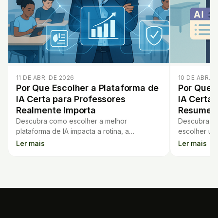
11 DE ABR. DE 2026
10 DE ABR. D
Por Que Escolher a Plataforma de
Por Que E
IA Certa para Professores
IA Certa 
Realmente Importa
Resume a
Descubra como escolher a melhor
Descubra os
plataforma de IA impacta a rotina, a
escolher uma
privacidade e o aprendizado dos alunos.
de aula — a
Ler mais
Ler mais
Veja dicas práticas para professores.
que realmen