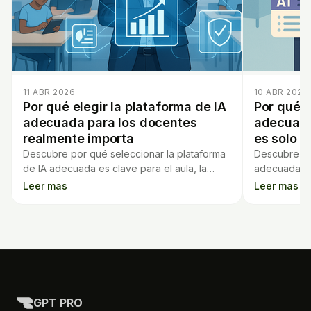
11 ABR 2026
10 ABR 2026
Por qué elegir la plataforma de IA
Por qué e
adecuada para los docentes
adecuada
realmente importa
es solo c
Descubre por qué seleccionar la plataforma
Descubre por
de IA adecuada es clave para el aula, la
adecuada va
privacidad y la experiencia educativa de
los factores
Leer mas
Leer mas
profesores y alumnos.
GPT PRO