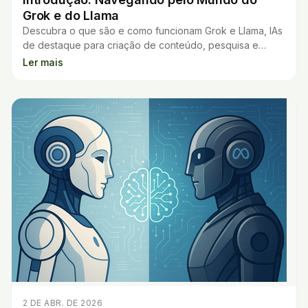
Grok e do Llama
Descubra o que são e como funcionam Grok e Llama, IAs
de destaque para criação de conteúdo, pesquisa e
programação. Veja qual atende melhor você!
Ler mais
2 DE ABR. DE 2026