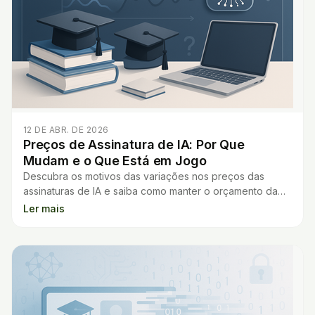
12 DE ABR. DE 2026
Preços de Assinatura de IA: Por Que
Mudam e o Que Está em Jogo
Descubra os motivos das variações nos preços das
assinaturas de IA e saiba como manter o orçamento da
sua escola sob controle diante dessas mudanças.
Ler mais