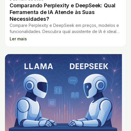
Comparando Perplexity e DeepSeek: Qual
Ferramenta de IA Atende às Suas
Necessidades?
Compare Perplexity e DeepSeek em preços, modelos e
funcionalidades. Descubra qual assistente de IA é ideal
para o seu trabalho.
Ler mais