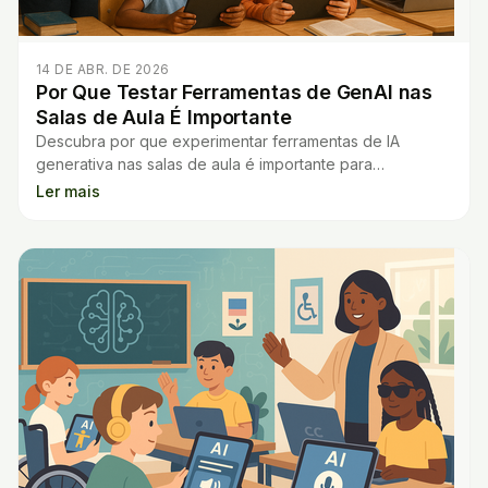
14 DE ABR. DE 2026
Por Que Testar Ferramentas de GenAI nas
Salas de Aula É Importante
Descubra por que experimentar ferramentas de IA
generativa nas salas de aula é importante para
segurança, criatividade e inovação no ensino.
Ler mais