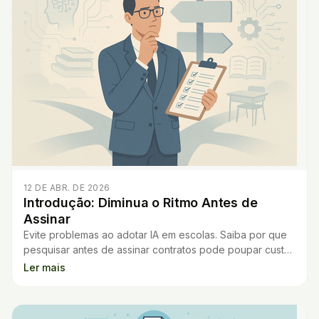
12 DE ABR. DE 2026
Introdução: Diminua o Ritmo Antes de
Assinar
Evite problemas ao adotar IA em escolas. Saiba por que
pesquisar antes de assinar contratos pode poupar custos
e proteger a privacidade.
Ler mais