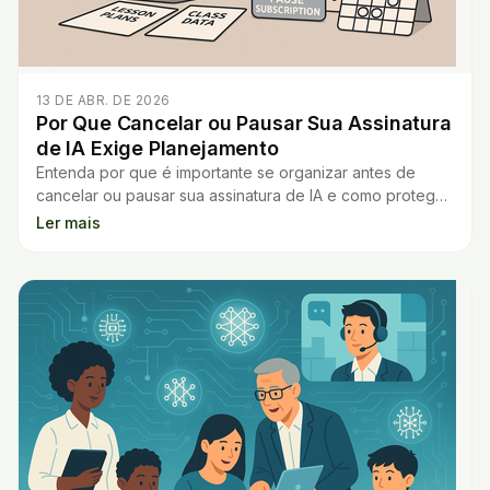
13 DE ABR. DE 2026
Por Que Cancelar ou Pausar Sua Assinatura
de IA Exige Planejamento
Entenda por que é importante se organizar antes de
cancelar ou pausar sua assinatura de IA e como proteger
seus dados e materiais educacionais.
Ler mais