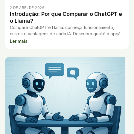
2 DE ABR. DE 2026
Introdução: Por que Comparar o ChatGPT e
o Llama?
Compare ChatGPT e Llama: conheça funcionamento,
custos e vantagens de cada IA. Descubra qual é a opção
ideal para seu projeto ou necessidade.
Ler mais