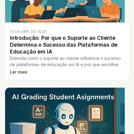
13 DE ABR. DE 2026
Introdução: Por que o Suporte ao Cliente
Determina o Sucesso das Plataformas de
Educação em IA
Entenda como o suporte ao cliente influencia o sucesso
de plataformas de educação em IA e por que escolher
bem faz diferença na experiência do usuário.
Ler mais