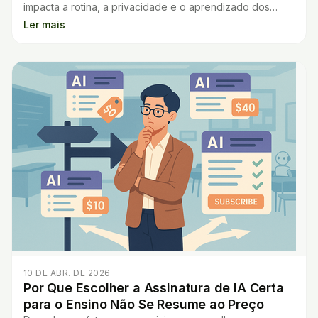
impacta a rotina, a privacidade e o aprendizado dos
alunos. Veja dicas práticas para professores.
Ler mais
10 DE ABR. DE 2026
Por Que Escolher a Assinatura de IA Certa
para o Ensino Não Se Resume ao Preço