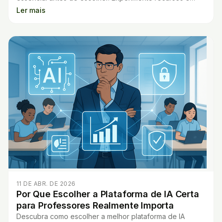
descubra o que faz diferença na prática.
Ler mais
11 DE ABR. DE 2026
Por Que Escolher a Plataforma de IA Certa
para Professores Realmente Importa
Descubra como escolher a melhor plataforma de IA