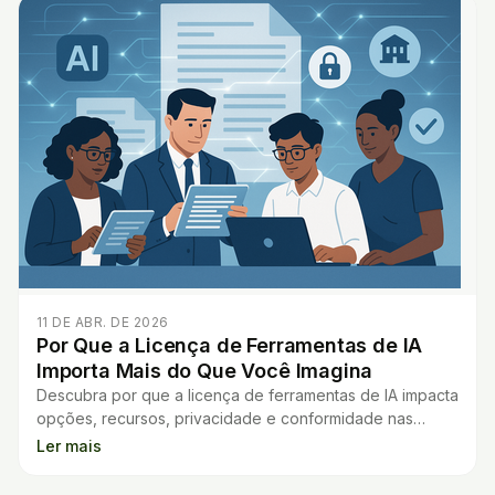
11 DE ABR. DE 2026
Por Que a Licença de Ferramentas de IA
Importa Mais do Que Você Imagina
Descubra por que a licença de ferramentas de IA impacta
opções, recursos, privacidade e conformidade nas
escolas. Evite surpresas e escolha certo.
Ler mais