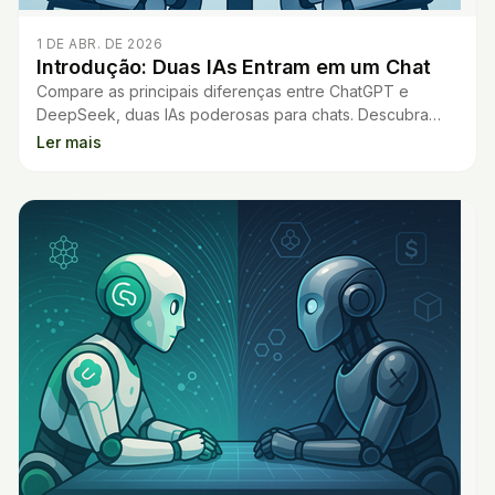
1 DE ABR. DE 2026
Introdução: Duas IAs Entram em um Chat
Compare as principais diferenças entre ChatGPT e
DeepSeek, duas IAs poderosas para chats. Descubra
vantagens e recursos de cada uma antes de escolher.
Ler mais