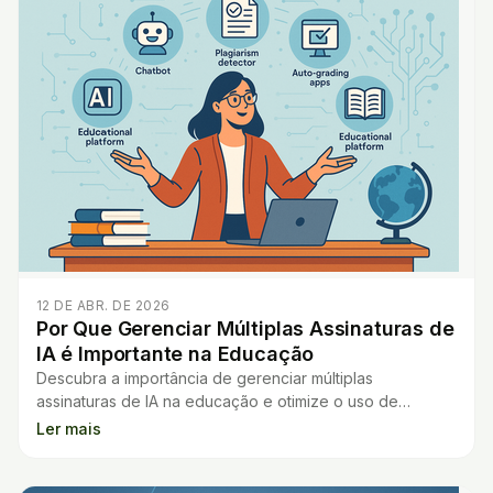
12 DE ABR. DE 2026
Por Que Gerenciar Múltiplas Assinaturas de
IA é Importante na Educação
Descubra a importância de gerenciar múltiplas
assinaturas de IA na educação e otimize o uso de
ferramentas para aprimorar o ensino em sua escola.
Ler mais