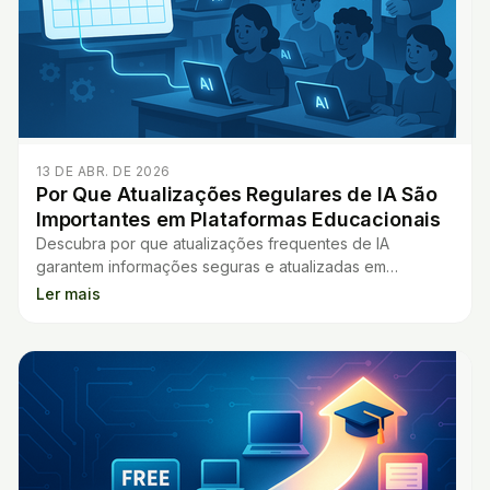
13 DE ABR. DE 2026
Por Que Atualizações Regulares de IA São
Importantes em Plataformas Educacionais
Descubra por que atualizações frequentes de IA
garantem informações seguras e atualizadas em
plataformas educacionais para professores e alunos.
Ler mais