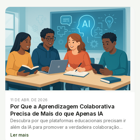
11 DE ABR. DE 2026
Por Que a Aprendizagem Colaborativa
Precisa de Mais do que Apenas IA
Descubra por que plataformas educacionais precisam ir
além da IA para promover a verdadeira colaboração
entre alunos e professores.
Ler mais