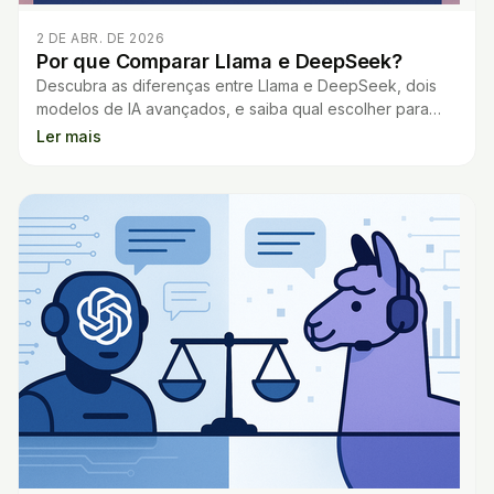
2 DE ABR. DE 2026
Por que Comparar Llama e DeepSeek?
Descubra as diferenças entre Llama e DeepSeek, dois
modelos de IA avançados, e saiba qual escolher para
suas necessidades em desenvolvimento ou pesquisa.
Ler mais