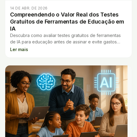
14 DE ABR. DE 2026
Compreendendo o Valor Real dos Testes
Gratuitos de Ferramentas de Educação em
IA
Descubra como avaliar testes gratuitos de ferramentas
de IA para educação antes de assinar e evite gastos
desnecessários com soluções ineficazes.
Ler mais