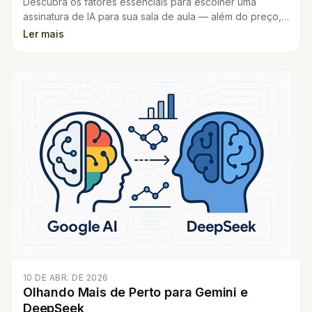
Descubra os fatores essenciais para escolher uma
assinatura de IA para sua sala de aula — além do preço,
foco nos recursos que realmente importam ao professor.
Ler mais
10 DE ABR. DE 2026
Olhando Mais de Perto para Gemini e
DeepSeek