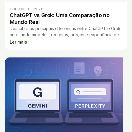
1 DE ABR. DE 2026
ChatGPT vs Grok: Uma Comparação no
Mundo Real
Descubra as principais diferenças entre ChatGPT e Grok,
analisando modelos, recursos, preços e experiência de
uso para escolher o melhor chatbot de IA.
Ler mais