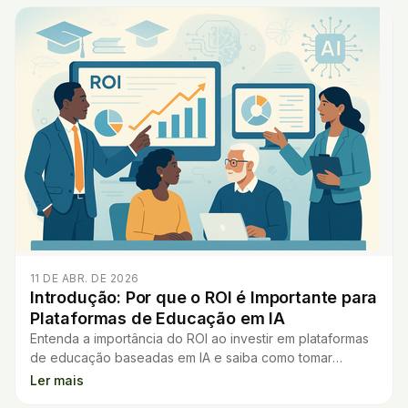
11 DE ABR. DE 2026
Introdução: Por que o ROI é Importante para
Plataformas de Educação em IA
Entenda a importância do ROI ao investir em plataformas
de educação baseadas em IA e saiba como tomar
decisões mais seguras para sua escola.
Ler mais