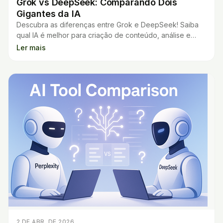
Grok vs DeepSeek: Comparando Dois
Gigantes da IA
Descubra as diferenças entre Grok e DeepSeek! Saiba
qual IA é melhor para criação de conteúdo, análise e
programação. Veja como testá-los agora.
Ler mais
2 DE ABR. DE 2026