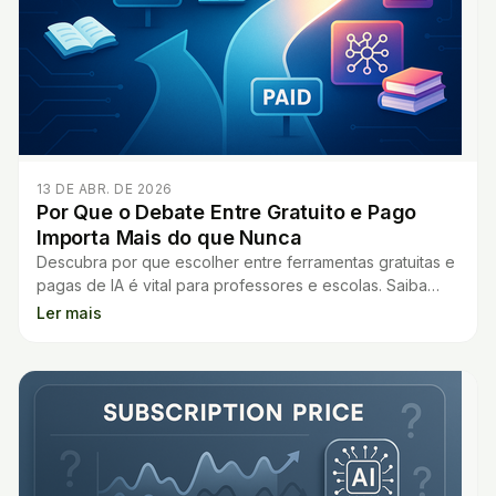
13 DE ABR. DE 2026
Por Que o Debate Entre Gratuito e Pago
Importa Mais do que Nunca
Descubra por que escolher entre ferramentas gratuitas e
pagas de IA é vital para professores e escolas. Saiba
como decidir o que realmente vale a pena.
Ler mais