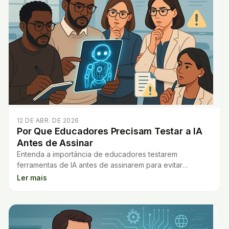
12 DE ABR. DE 2026
Por Que Educadores Precisam Testar a IA
Antes de Assinar
Entenda a importância de educadores testarem
ferramentas de IA antes de assinarem para evitar
frustrações, erros e perda de confiança.
Ler mais