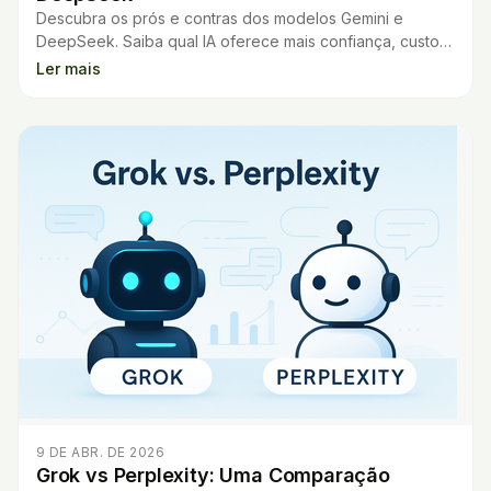
Descubra os prós e contras dos modelos Gemini e
DeepSeek. Saiba qual IA oferece mais confiança, custo-
benefício e resultados para seu uso diário.
Ler mais
9 DE ABR. DE 2026
Grok vs Perplexity: Uma Comparação