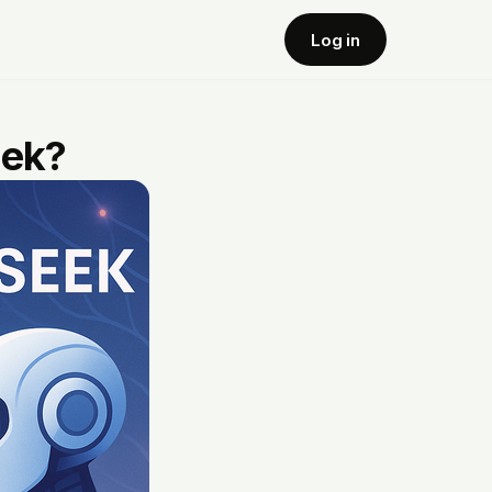
Log in
eek?