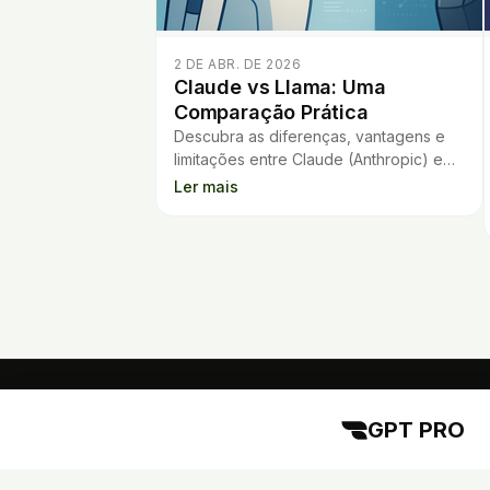
2 DE ABR. DE 2026
Claude vs Llama: Uma
Comparação Prática
Descubra as diferenças, vantagens e
limitações entre Claude (Anthropic) e
Llama (Meta) nesta análise prática para
Ler mais
desenvolvedores e empresas.
GPT PRO
GPT PRO