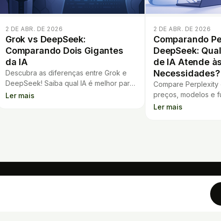
2 DE ABR. DE 2026
2 DE ABR. DE 2026
Grok vs DeepSeek:
Comparando Per
Comparando Dois Gigantes
DeepSeek: Qual
da IA
de IA Atende à
Necessidades?
Descubra as diferenças entre Grok e
DeepSeek! Saiba qual IA é melhor para
Compare Perplexit
criação de conteúdo, análise e
preços, modelos e f
Ler mais
programação. Veja como testá-los
Descubra qual assist
Ler mais
agora.
para o seu trabalho.
FERRAMENTAS
Calculadora de Financiament
Análise de Contrato
Flashcards