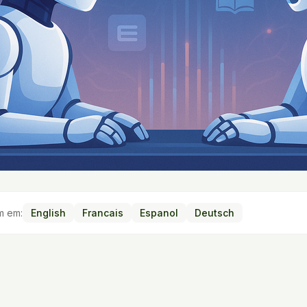
m em:
English
Francais
Espanol
Deutsch