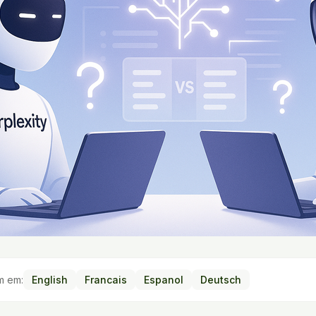
m em:
English
Francais
Espanol
Deutsch