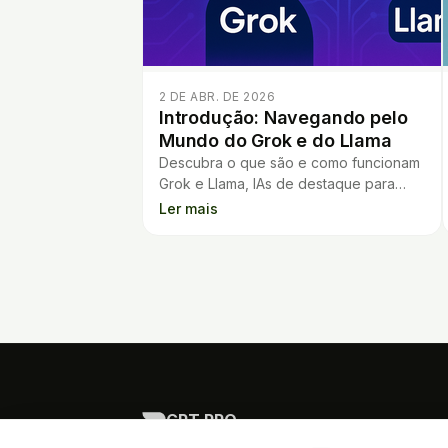
2 DE ABR. DE 2026
Introdução: Navegando pelo
Mundo do Grok e do Llama
Descubra o que são e como funcionam
Grok e Llama, IAs de destaque para
criação de conteúdo, pesquisa e
Ler mais
programação. Veja qual atende melhor
você!
GPT PRO