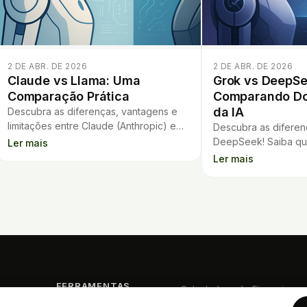
2 DE ABR. DE 2026
2 DE ABR. DE 2026
Claude vs Llama: Uma
Grok vs DeepSe
Comparação Prática
Comparando Do
da IA
Descubra as diferenças, vantagens e
limitações entre Claude (Anthropic) e
Descubra as diferen
Llama (Meta) nesta análise prática para
DeepSeek! Saiba qua
Ler mais
desenvolvedores e empresas.
criação de conteúdo
Ler mais
programação. Veja c
agora.
FERRAMENTAS
Calculadora de Financiament
Análise de Contrato