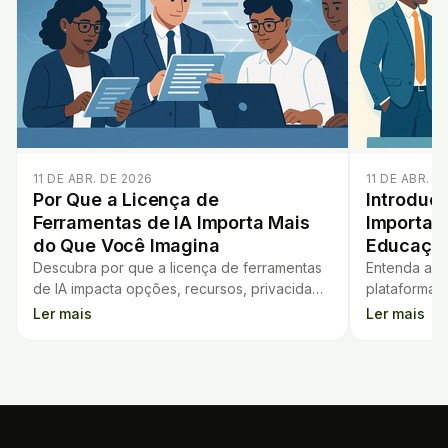
11 DE ABR. DE 2026
11 DE ABR. D
Por Que a Licença de
Introduçã
Ferramentas de IA Importa Mais
Importan
do Que Você Imagina
Educação
Descubra por que a licença de ferramentas
Entenda a im
de IA impacta opções, recursos, privacidade
plataformas
e conformidade nas escolas. Evite surpresas
saiba como 
Ler mais
Ler mais
e escolha certo.
para sua esc