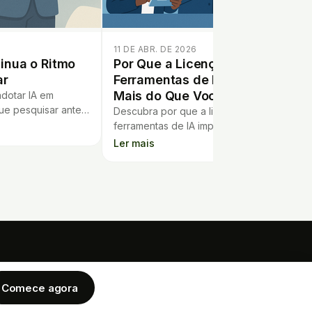
11 DE ABR. DE 2026
inua o Ritmo
Por Que a Licença de
ar
Ferramentas de IA Importa
Mais do Que Você Imagina
adotar IA em
que pesquisar antes
Descubra por que a licença de
s pode poupar
ferramentas de IA impacta opções,
privacidade.
recursos, privacidade e conformidade
Ler mais
nas escolas. Evite surpresas e escolha
certo.
EMPRESA
LEGAL
o Imobiliário
Comece agora
Politica de Privacidade
Blog
Termos de Servico
Politica de Cookies