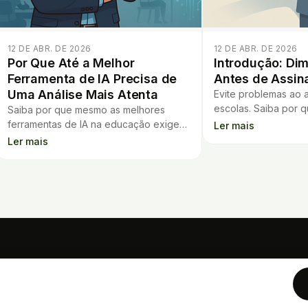
12 DE ABR. DE 2026
12 DE ABR. DE 2026
Por Que Até a Melhor
Introdução: Dim
Ferramenta de IA Precisa de
Antes de Assin
Uma Análise Mais Atenta
Evite problemas ao 
escolas. Saiba por 
Saiba por que mesmo as melhores
de assinar contrato
ferramentas de IA na educação exigem
Ler mais
custos e proteger a 
análise criteriosa antes de serem
Ler mais
utilizadas para melhorar o aprendizado.
FERRAMENTAS
Calculadora de Financiament
Análise de Contrato
Flashcards