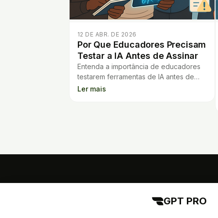
12 DE ABR. DE 2026
Por Que Educadores Precisam
Testar a IA Antes de Assinar
Entenda a importância de educadores
testarem ferramentas de IA antes de
assinarem para evitar frustrações, erros
Ler mais
e perda de confiança.
GPT PRO
GPT PRO