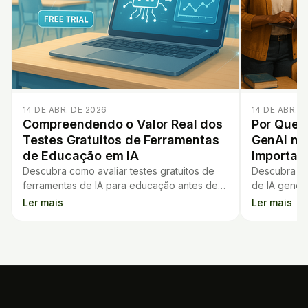
14 DE ABR. DE 2026
14 DE ABR. D
Compreendendo o Valor Real dos
Por Que 
Testes Gratuitos de Ferramentas
GenAI nas
de Educação em IA
Importan
Descubra como avaliar testes gratuitos de
Descubra po
ferramentas de IA para educação antes de
de IA genera
assinar e evite gastos desnecessários com
importante p
Ler mais
Ler mais
soluções ineficazes.
inovação no