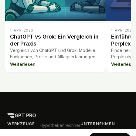
1. APR. 2026
1. APR. 2026
ChatGPT vs Grok: Ein Vergleich in
Einführu
der Praxis
Perplexit
Vergleich von ChatGPT und Grok: Modelle,
Finde herau
Funktionen, Preise und Alltagserfahrungen.
Perplexity 
Finde heraus, welcher KI-Chatbot besser zu
passt. Vergl
Weiterlesen
Weiterlese
dir passt.
Antworten im
GPT PRO
WERKZEUGE
UNTERNEHMEN
Hypothekenrechner
Vertragsanalyse
Blog