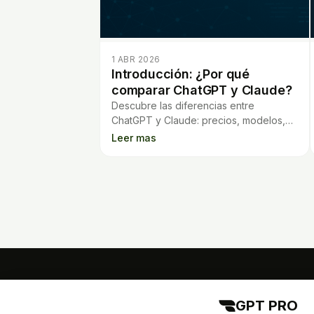
1 ABR 2026
Introducción: ¿Por qué
comparar ChatGPT y Claude?
Descubre las diferencias entre
ChatGPT y Claude: precios, modelos,
capacidades y funciones extra para
Leer mas
ayudarte a elegir el mejor chatbot de IA.
GPT PRO
GPT PRO