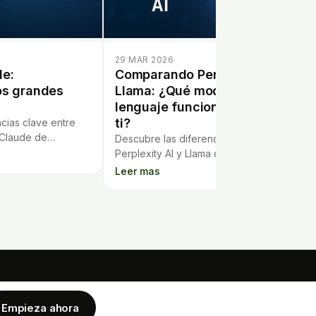
29 MAR 2026
de:
Comparando Perplexity AI y
s grandes
Llama: ¿Qué modelo de
lenguaje funciona mejor para
ti?
cias clave entre
 Claude de
Descubre las diferencias clave entre
funciones, ventajas
Perplexity AI y Llama de Meta. Compara
egir la mejor IA.
rendimiento y utilidad para elegir el
Leer mas
mejor modelo de lenguaje para ti.
EMPRESA
LEGAL
ra de Hipoteca
Empieza ahora