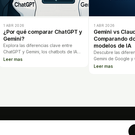
1 ABR 2026
1 ABR 2026
¿Por qué comparar ChatGPT y
Gemini vs Clau
Gemini?
Comparando do
modelos de IA
Explora las diferencias clave entre
ChatGPT y Gemini, los chatbots de IA
Descubre las diferen
más populares. Compara sus funciones
Gemini de Google y
Leer mas
y descubre cuál se adapta mejor a ti.
Anthropic: precios, 
Leer mas
y desventajas para el
HERRAMIENTAS
Calculado