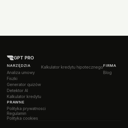
GPT PRO
NARZĘDZIA
FIRMA
Kalkulator kredytu hipotecznego
Analiza umowy
Blog
Fiszki
Generator quizów
Detektor AI
Kalkulator kredytu
PRAWNE
Polityka prywatnosci
Regulamin
Polityka cookies